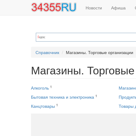
Основная
Меню
Перейти
Новости
Афиша
к
навигация
учётной
основному
содержанию
записи
пользователя
Справочник
Магазины. Торговые организации
Магазины. Торговые
1
Алкоголь
Магазин
1
Бытовая техника и электроника
Продукт
1
Канцтовары
Товары 