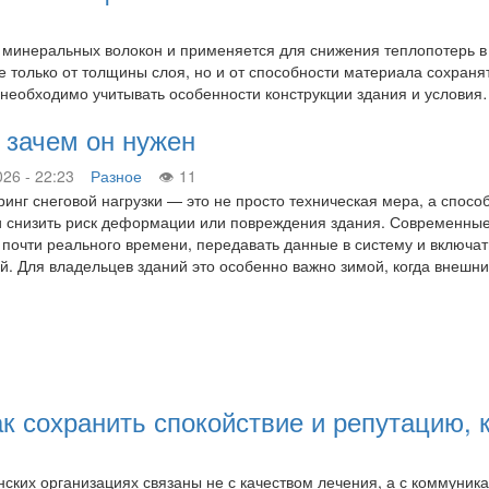
е минеральных волокон и применяется для снижения теплопотерь в
 только от толщины слоя, но и от способности материала сохранят
 необходимо учитывать особенности конструкции здания и услови
: зачем он нужен
026 - 22:23
Разное
11
инг снеговой нагрузки — это не просто техническая мера, а спосо
 снизить риск деформации или повреждения здания. Современные 
почти реального времени, передавать данные в систему и включа
й. Для владельцев зданий это особенно важно зимой, когда внеш
ак сохранить спокойствие и репутацию, 
ских организациях связаны не с качеством лечения, а с коммуник