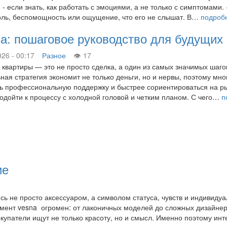
и - если знать, как работать с эмоциями, а не только с симптомам
боль, беспомощность или ощущение, что его не слышат. В…
подроб
сса: пошаговое руководство для будущих
026 - 00:17
Разное
17
 квартиры — это не просто сделка, а один из самых значимых шагов
ная стратегия экономит не только деньги, но и нервы, поэтому мно
ь профессиональную поддержку и быстрее сориентироваться на рын
одойти к процессу с холодной головой и четким планом. С чего…
п
ие
сь не просто аксессуаром, а символом статуса, чувств и индивидуа
имент vesna огромен: от лаконичных моделей до сложных дизайнер
упатели ищут не только красоту, но и смысл. Именно поэтому и