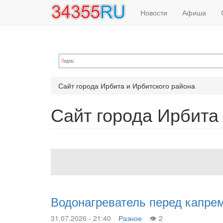
Основная
Меню
Перейти
Новости
Афиша
к
навигация
учётной
основному
содержанию
записи
пользователя
Сайт города Ирбита и Ирбитского района
Сайт города Ирбита
Водонагреватель перед капре
31.07.2026 - 21:40
Разное
2