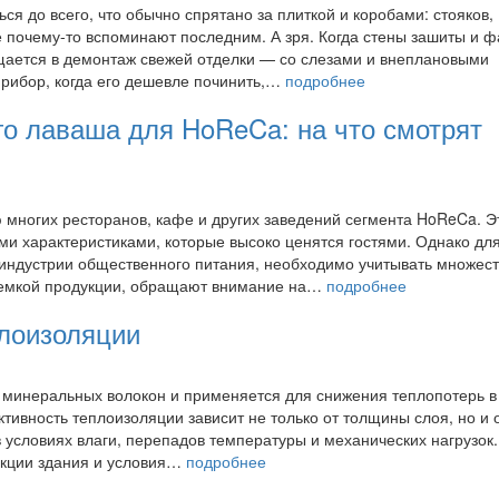
я до всего, что обычно спрятано за плиткой и коробами: стояков,
ке почему-то вспоминают последним. А зря. Когда стены зашиты и ф
щается в демонтаж свежей отделки — со слезами и внеплановыми
прибор, когда его дешевле починить,…
подробнее
го лаваша для HoReCa: на что смотрят
многих ресторанов, кафе и других заведений сегмента HoReCa. Э
и характеристиками, которые высоко ценятся гостями. Однако для
 индустрии общественного питания, необходимо учитывать множес
иемкой продукции, обращают внимание на…
подробнее
плоизоляции
е минеральных волокон и применяется для снижения теплопотерь в 
ивность теплоизоляции зависит не только от толщины слоя, но и 
 условиях влаги, перепадов температуры и механических нагрузок
укции здания и условия…
подробнее