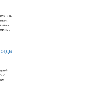
аметить
ания.
ремени,
ачений.
когда
цией.
ь с
вом