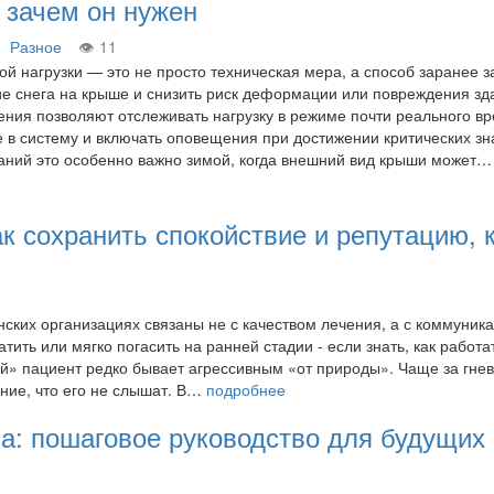
: зачем он нужен
Разное
11
ой нагрузки — это не просто техническая мера, а способ заранее з
е снега на крыше и снизить риск деформации или повреждения зд
ия позволяют отслеживать нагрузку в режиме почти реального в
 в систему и включать оповещения при достижении критических зн
аний это особенно важно зимой, когда внешний вид крыши может…
ак сохранить спокойствие и репутацию, 
ских организациях связаны не с качеством лечения, а с коммуника
ть или мягко погасить на ранней стадии - если знать, как работат
й» пациент редко бывает агрессивным «от природы». Чаще за гне
ние, что его не слышат. В…
подробнее
са: пошаговое руководство для будущих