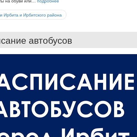
нты на обуви или…
подробнее
и Ирбита и Ирбитского района
сание автобусов