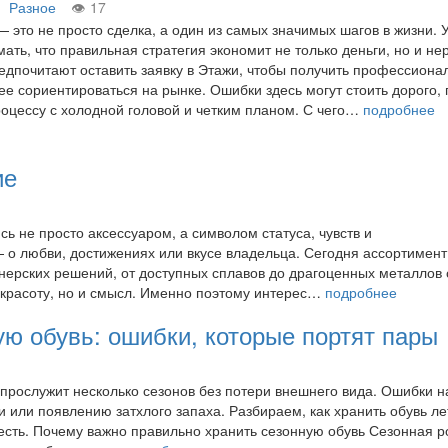
Разное
17
— это не просто сделка, а один из самых значимых шагов в жизни. 
ать, что правильная стратегия экономит не только деньги, но и не
едпочитают оставить заявку в Этажи, чтобы получить профессион
ее сориентироваться на рынке. Ошибки здесь могут стоить дорого,
роцессу с холодной головой и четким планом. С чего…
подробнее
ие
ь не просто аксессуаром, а символом статуса, чувств и
— о любви, достижениях или вкусе владельца. Сегодня ассортимен
нерских решений, от доступных сплавов до драгоценных металлов 
 красоту, но и смысл. Именно поэтому интерес…
подробнее
ую обувь: ошибки, которые портят пары
 прослужит несколько сезонов без потери внешнего вида. Ошибки н
 или появлению затхлого запаха. Разбираем, как хранить обувь ле
честь. Почему важно правильно хранить сезонную обувь Сезонная 