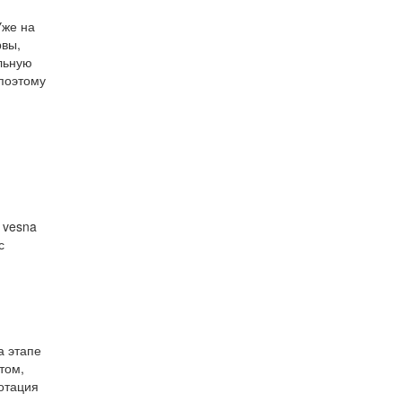
Уже на
рвы,
альную
 поэтому
т vesna
с
а этапе
том,
ротация