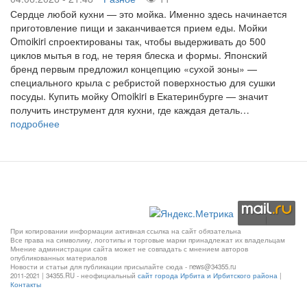
Сердце любой кухни — это мойка. Именно здесь начинается
приготовление пищи и заканчивается прием еды. Мойки
Omoikiri спроектированы так, чтобы выдерживать до 500
циклов мытья в год, не теряя блеска и формы. Японский
бренд первым предложил концепцию «сухой зоны» —
специального крыла с ребристой поверхностью для сушки
посуды. Купить мойку Omoikiri в Екатеринбурге — значит
получить инструмент для кухни, где каждая деталь…
подробнее
При копировании информации активная ссылка на сайт обязательна
Все права на символику, логотипы и торговые марки принадлежат их владельцам
Мнение администрации сайта может не совпадать с мнением авторов
опубликованных материалов
Новости и статьи для публикации присылайте сюда - news@34355.ru
2011-2021 | 34355.RU - неофициальный
сайт города Ирбита и Ирбитского района
|
Контакты