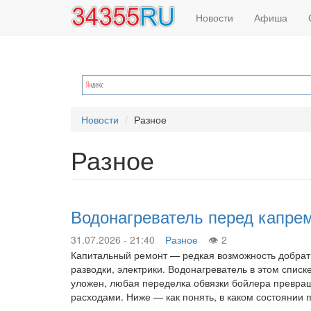
Основная
Меню
Перейти
Новости
Афиша
к
навигация
учётной
основному
содержанию
записи
пользователя
Новости
Разное
Разное
Водонагреватель перед капре
31.07.2026 - 21:40
Разное
2
Капитальный ремонт — редкая возможность добратьс
разводки, электрики. Водонагреватель в этом спис
уложен, любая переделка обвязки бойлера превра
расходами. Ниже — как понять, в каком состоянии 