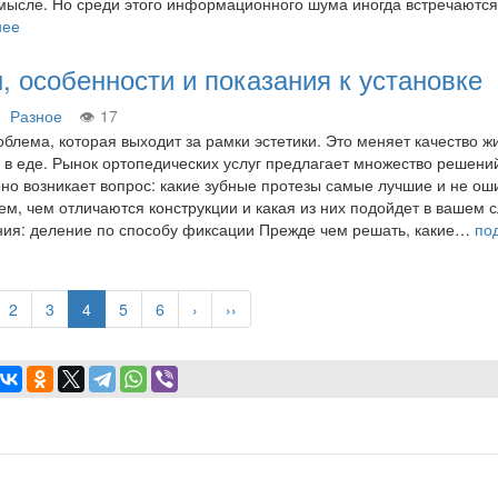
мысле. Но среди этого информационного шума иногда встречаютс
нее
, особенности и показания к установке
Разное
17
блема, которая выходит за рамки эстетики. Это меняет качество ж
 в еде. Рынок ортопедических услуг предлагает множество решени
но возникает вопрос: какие зубные протезы самые лучшие и не ош
ем, чем отличаются конструкции и какая из них подойдет в вашем с
ния: деление по способу фиксации Прежде чем решать, какие…
по
едыдущая
Page
2
Page
3
Текущая
4
Page
5
Page
6
Следующая
›
Последняя
››
а
раница
страница
страница
страница