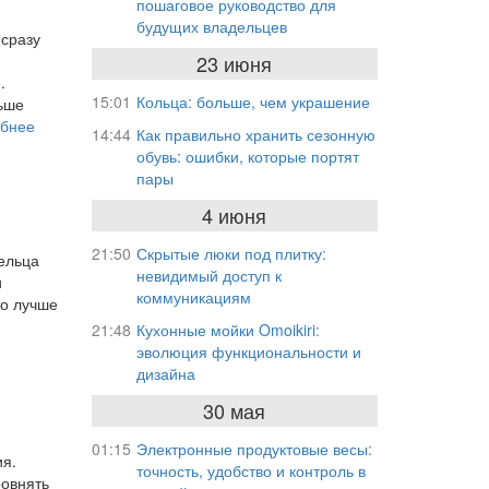
пошаговое руководство для
будущих владельцев
 сразу
23 июня
.
15:01
Кольца: больше, чем украшение
ньше
обнее
14:44
Как правильно хранить сезонную
обувь: ошибки, которые портят
пары
4 июня
21:50
Скрытые люки под плитку:
ельца
невидимый доступ к
и
коммуникациям
то лучше
21:48
Кухонные мойки Omoikiri:
эволюция функциональности и
дизайна
30 мая
01:15
Электронные продуктовые весы:
ия.
точность, удобство и контроль в
ровнять