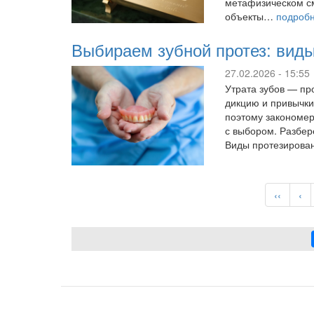
метафизическом с
объекты…
подроб
Выбираем зубной протез: виды
27.02.2026 - 15:55
Утрата зубов — про
дикцию и привычки
поэтому закономер
с выбором. Разбер
Виды протезирова
Нумерация
страниц
Первая
‹‹
Пр
‹
страниц
ст