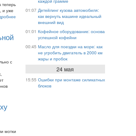
каждой грамме
А теперь
01:07
Детейлинг кузова автомобиля:
, и уже
как вернуть машине идеальный
дробнее
внешний вид
01:01
Кофейное оборудование: основа
ьной
успешной кофейни
00:45
Масло для поездки на море: как
не угробить двигатель в 2000 км
жары и пробок
льно с
24 мая
,
15:55
Ошибки при монтаже силикатных
ет
блоков
онов
ху
ли мотки