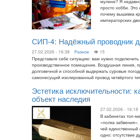
мулине? Я недавно
просто хобби. Это 
почему вышивка кре
императорских дво
СИП-4: Надёжный проводник д
27.02.2026 - 16:38
Разное
15
Представьте себе ситуацию: вам нужно подключить
производственное помещение. Воздушная линия, пр
долговечной и способной выдержать суровые погод
самонесущий изолированный провод четвёртого ти
Эстетика исключительности: к
объект наследия
27.02.2026 - 16:18
В кабинетах топ-м
«полка забвения».
чей единственный 
одно: отсутствие д