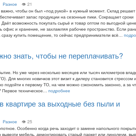
Разное
21
 важно, чтобы он был «под рукой» в нужный момент. Склад решает
Обеспечивает запас продукции на сезонные пики. Сокращает сроки
. Даёт возможность покупать сырьё и товар оптом по выгодной цене
ь офис и хранение, не захламляя рабочее пространство. Если ра
 сразу купить помещение, то сейчас предприниматели всё…
подр
жно знать, чтобы не переплачивать?
бытие. Но уже через несколько месяцев или тысяч километров влад
). Для многих новичков этот визит к дилеру становится стрессом 
 подойти к первому ТО, на чем можно сэкономить законно, а за ч
о? Первое техническое…
подробнее
 в квартире за выходные без пыли и
Разное
25
потное. Особенно когда речь заходит о замене напольного покрыт
о вывезти мебель, демонтировать старый паркет или линолеум, вы