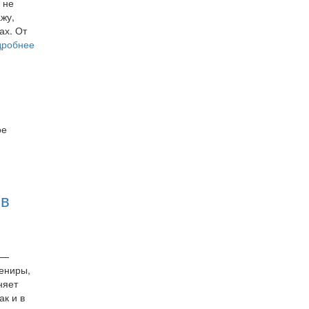
 не
ажу,
ах. От
дробнее
ое
 в
 —
вениры,
няет
ак и в