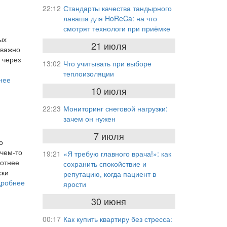
22:12
Стандарты качества тандырного
лаваша для HoReCa: на что
смотрят технологи при приёмке
ых
21 июля
 важно
 через
13:02
Что учитывать при выборе
теплоизоляции
нее
10 июля
22:23
Мониторинг снеговой нагрузки:
зачем он нужен
7 июля
о
 чем‑то
19:21
«Я требую главного врача!»: как
хотнее
сохранить спокойствие и
ски
репутацию, когда пациент в
дробнее
ярости
30 июня
00:17
Как купить квартиру без стресса: