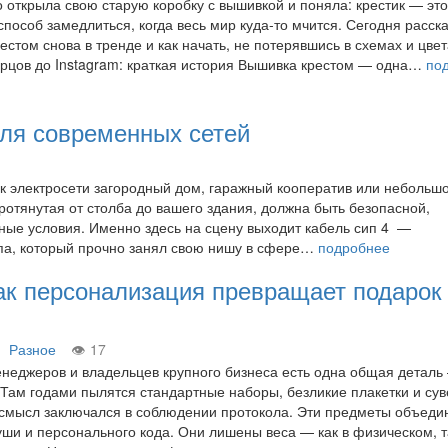
 открыла свою старую коробку с вышивкой и поняла: крестик — это
способ замедлиться, когда весь мир куда-то мчится. Сегодня расск
стом снова в тренде и как начать, не потерявшись в схемах и цвет
рцов до Instagram: краткая история Вышивка крестом — одна…
по
ля современных сетей
 к электросети загородный дом, гаражный кооператив или небольш
отянутая от столба до вашего здания, должна быть безопасной,
ные условия. Именно здесь на сцену выходит кабель сип 4 —
па, который прочно занял свою нишу в сфере…
подробнее
ак персонализация превращает подарок
Разное
17
енеджеров и владельцев крупного бизнеса есть одна общая деталь
 Там годами пылятся стандартные наборы, безликие плакетки и су
смысл заключался в соблюдении протокола. Эти предметы объеди
уши и персонального кода. Они лишены веса — как в физическом, т