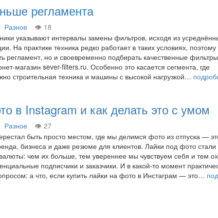
аньше регламента
Разное
18
ники указывают интервалы замены фильтров, исходя из усреднённ
ии. На практике техника редко работает в таких условиях, поэтому
ть регламент, но и своевременно подбирать качественные фильтры
ет-магазин sever-filters.ru. Особенно это касается сегмента, где
жно строительная техника и машины с высокой нагрузкой…
подроб
то в Instagram и как делать это с умом
Разное
27
ерестал быть просто местом, где мы делимся фото из отпуска — эт
ренда, бизнеса и даже резюме для клиентов. Лайки под фото стали
валюты: чем их больше, тем увереннее мы чувствуем себя и тем о
тенциальные подписчики и заказчики. И в какой‑то момент практиче
опросом: а что, если купить лайки на фото в Инстаграм — это…
по