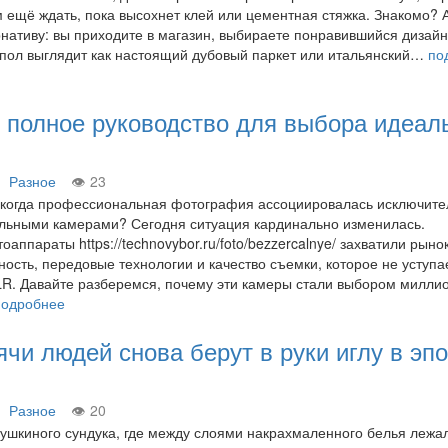
м ещё ждать, пока высохнет клей или цементная стяжка. Знакомо? 
рнативу: вы приходите в магазин, выбираете понравившийся дизайн
 пол выглядит как настоящий дубовый паркет или итальянский…
по
 полное руководство для выбора идеал
Разное
23
 когда профессиональная фотография ассоциировалась исключите
альными камерами? Сегодня ситуация кардинально изменилась.
аппараты https://technovybor.ru/foto/bezzercalnye/ захватили рынок
ность, передовые технологии и качество съемки, которое не уступа
R. Давайте разберемся, почему эти камеры стали выбором милли
подробнее
чи людей снова берут в руки иглу в эпо
Разное
20
ушкиного сундука, где между слоями накрахмаленного белья лежа