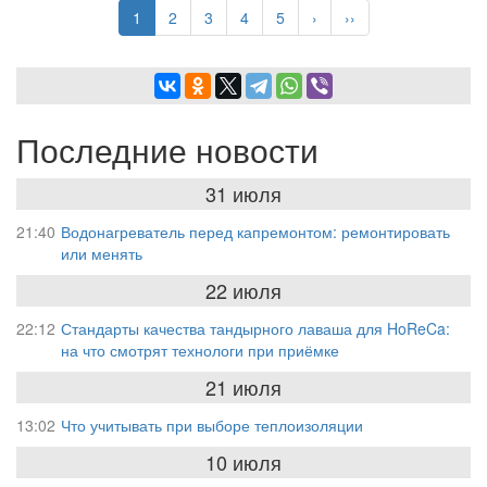
страниц
Текущая
1
Page
2
Page
3
Page
4
Page
5
Следующая
›
Последняя
››
страница
страница
страница
Последние новости
31 июля
21:40
Водонагреватель перед капремонтом: ремонтировать
или менять
22 июля
22:12
Стандарты качества тандырного лаваша для HoReCa:
на что смотрят технологи при приёмке
21 июля
13:02
Что учитывать при выборе теплоизоляции
10 июля