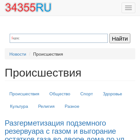
Перейти
Toggl
к
navig
основному
содержанию
Новости
Происшествия
Происшествия
Происшествия
Общество
Спорт
Здоровье
Культура
Религия
Разное
Разгерметизация подземного
резервуара с газом и выгорание
остатков газа во дворе дома по ул.