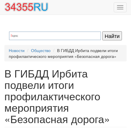
Перейти
Toggl
к
navig
основному
содержанию
Новости
Общество
В ГИБДД Ирбита подвели итоги
профилактического мероприятия «Безопасная дорога»
В ГИБДД Ирбита
подвели итоги
профилактического
мероприятия
«Безопасная дорога»