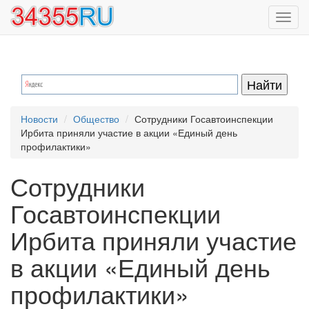
Перейти
Toggl
к
navig
основному
содержанию
Новости
Общество
Сотрудники Госавтоинспекции
Ирбита приняли участие в акции «Единый день
профилактики»
Сотрудники
Госавтоинспекции
Ирбита приняли участие
в акции «Единый день
профилактики»