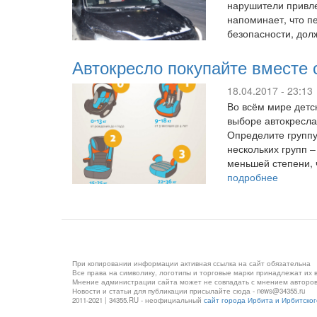
нарушители привле
напоминает, что п
безопасности, до
Автокресло покупайте вместе 
18.04.2017 - 23:13
Во всём мире детс
выборе автокресла
Определите группу
нескольких групп 
меньшей степени, 
подробнее
При копировании информации активная ссылка на сайт обязательна
Все права на символику, логотипы и торговые марки принадлежат их
Мнение администрации сайта может не совпадать с мнением авторо
Новости и статьи для публикации присылайте сюда - news@34355.ru
2011-2021 | 34355.RU - неофициальный
сайт города Ирбита и Ирбитско