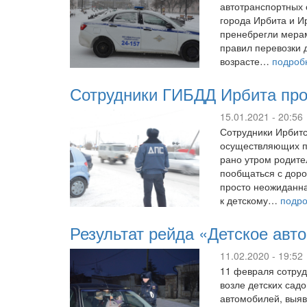
автотранспортных 
города Ирбита и И
пренебрегли мерам
правил перевозки 
возрасте…
подроб
Сотрудники ГИБДД Ирбита про
15.01.2021 - 20:56
Сотрудники Ирбитс
осуществляющих по
рано утром родите
пообщаться с доро
просто неожиданна
к детскому…
подр
Результат рейда «Детское авт
11.02.2020 - 19:52
11 февраля сотруд
возле детских сад
автомобилей, выяв