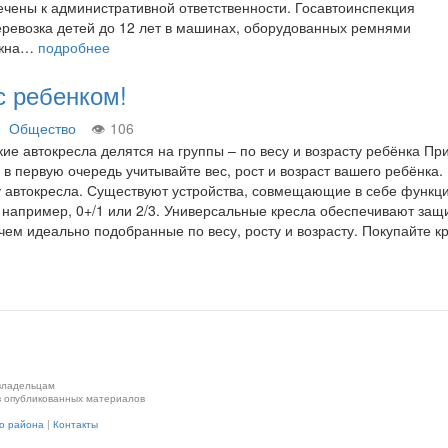
чены к административной ответственности. Госавтоинспекция
еревозка детей до 12 лет в машинах, оборудованных ремнями
лжна…
подробнее
с ребенком!
Общество
106
кие автокресла делятся на группы – по весу и возрасту ребёнка Пр
 в первую очередь учитывайте вес, рост и возраст вашего ребёнка.
 автокресла. Существуют устройства, совмещающие в себе функци
– например, 0+/1 или 2/3. Универсальные кресла обеспечивают защи
чем идеально подобранные по весу, росту и возрасту. Покупайте 
 владельцам
в опубликованных материалов
го района
|
Контакты