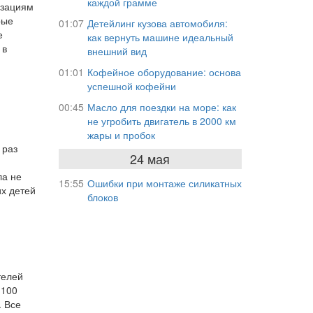
каждой грамме
изациям
рые
01:07
Детейлинг кузова автомобиля:
е
как вернуть машине идеальный
 в
внешний вид
01:01
Кофейное оборудование: основа
успешной кофейни
00:45
Масло для поездки на море: как
не угробить двигатель в 2000 км
жары и пробок
 раз
24 мая
ла не
15:55
Ошибки при монтаже силикатных
х детей
блоков
телей
 100
. Все