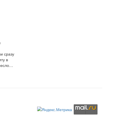
и
и сразу
ту в
кресло…