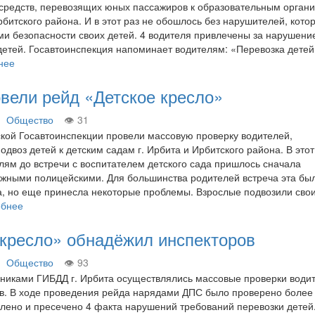
средств, перевозящих юных пассажиров к образовательным орган
рбитского района. И в этот раз не обошлось без нарушителей, кото
и безопасности своих детей. 4 водителя привлечены за нарушени
детей. Госавтоинспекция напоминает водителям: «Перевозка детей
нее
вели рейд «Детское кресло»
Общество
31
кой Госавтоинспекции провели массовую проверку водителей,
двоз детей к детским садам г. Ирбита и Ирбитского района. В этот
лям до встречи с воспитателем детского сада пришлось сначала
жными полицейскими. Для большинства родителей встреча эта бы
, но еще принесла некоторые проблемы. Взрослые подвозили свои
обнее
окресло» обнадёжил инспекторов
Общество
93
никами ГИБДД г. Ирбита осуществлялись массовые проверки води
ов. В ходе проведения рейда нарядами ДПС было проверено более
лено и пресечено 4 факта нарушений требований перевозки детей