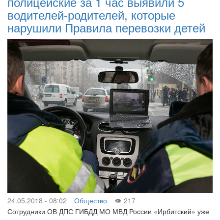
полицейские за 1 час выявили 5
водителей-родителей, которые
нарушили Правила перевозки детей
24.05.2018 - 08:02
Общество
217
Сотрудники ОВ ДПС ГИБДД МО МВД России «Ирбитский» уже