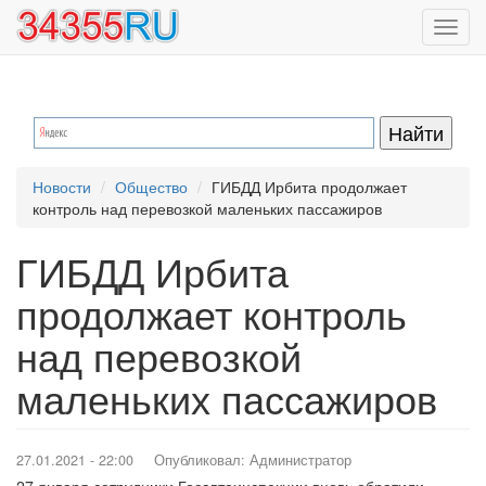
Перейти
Toggl
к
navig
основному
содержанию
Новости
Общество
ГИБДД Ирбита продолжает
контроль над перевозкой маленьких пассажиров
ГИБДД Ирбита
продолжает контроль
над перевозкой
маленьких пассажиров
27.01.2021 - 22:00
Опубликовал:
Администратор