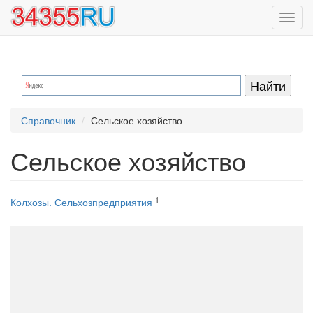
Перейти
Toggl
к
navig
основному
содержанию
Справочник
Сельское хозяйство
Сельское хозяйство
1
Колхозы. Сельхозпредприятия