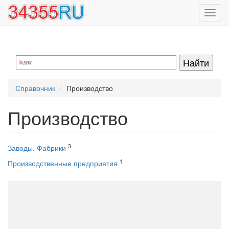
Перейти
Toggl
к
navig
основному
содержанию
Справочник
Производство
Производство
3
Заводы. Фабрики
1
Производственные предприятия