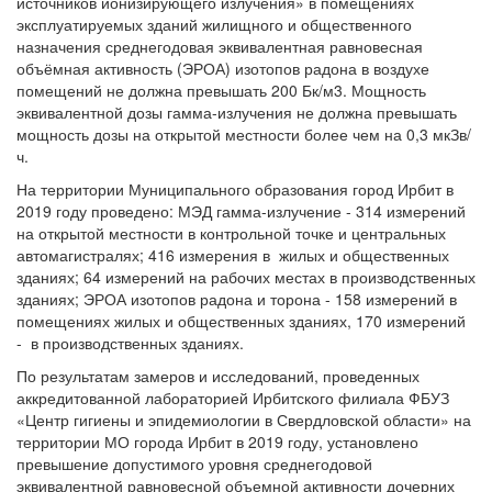
источников ионизирующего излучения» в помещениях
эксплуатируемых зданий жилищного и общественного
назначения среднегодовая эквивалентная равновесная
объёмная активность (ЭРОА) изотопов радона в воздухе
помещений не должна превышать 200 Бк/м3. Мощность
эквивалентной дозы гамма-излучения не должна превышать
мощность дозы на открытой местности более чем на 0,3 мкЗв/
ч.
На территории Муниципального образования город Ирбит в
2019 году проведено: МЭД гамма-излучение - 314 измерений
на открытой местности в контрольной точке и центральных
автомагистралях; 416 измерения в жилых и общественных
зданиях; 64 измерений на рабочих местах в производственных
зданиях; ЭРОА изотопов радона и торона - 158 измерений в
помещениях жилых и общественных зданиях, 170 измерений
- в производственных зданиях.
По результатам замеров и исследований, проведенных
аккредитованной лабораторией Ирбитского филиала ФБУЗ
«Центр гигиены и эпидемиологии в Свердловской области» на
территории МО города Ирбит в 2019 году, установлено
превышение допустимого уровня среднегодовой
эквивалентной равновесной объемной активности дочерних