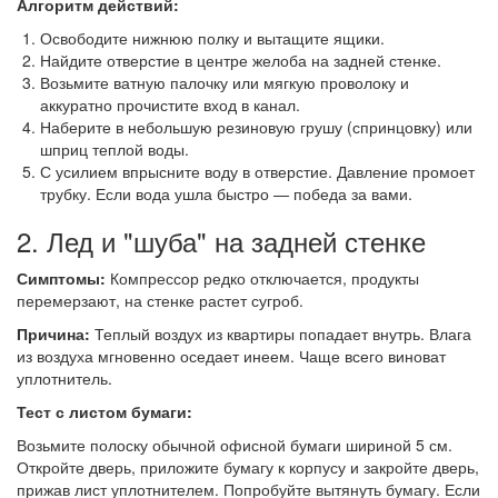
Алгоритм действий:
Освободите нижнюю полку и вытащите ящики.
Найдите отверстие в центре желоба на задней стенке.
Возьмите ватную палочку или мягкую проволоку и
аккуратно прочистите вход в канал.
Наберите в небольшую резиновую грушу (спринцовку) или
шприц теплой воды.
С усилием впрысните воду в отверстие. Давление промоет
трубку. Если вода ушла быстро — победа за вами.
2. Лед и "шуба" на задней стенке
Симптомы:
Компрессор редко отключается, продукты
перемерзают, на стенке растет сугроб.
Причина:
Теплый воздух из квартиры попадает внутрь. Влага
из воздуха мгновенно оседает инеем. Чаще всего виноват
уплотнитель.
Тест с листом бумаги:
Возьмите полоску обычной офисной бумаги шириной 5 см.
Откройте дверь, приложите бумагу к корпусу и закройте дверь,
прижав лист уплотнителем. Попробуйте вытянуть бумагу. Если