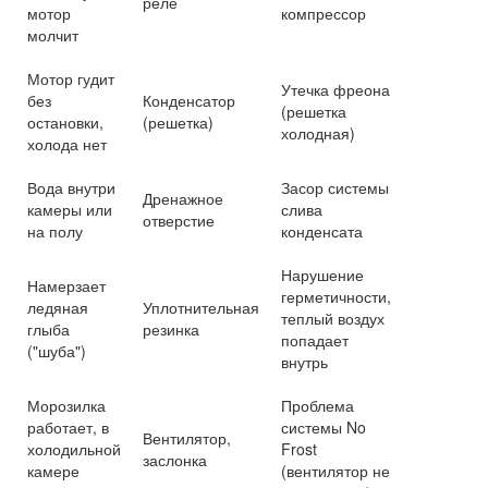
реле
мотор
компрессор
молчит
Мотор гудит
Утечка фреона
без
Конденсатор
(решетка
остановки,
(решетка)
холодная)
холода нет
Вода внутри
Засор системы
Дренажное
камеры или
слива
отверстие
на полу
конденсата
Нарушение
Намерзает
герметичности,
ледяная
Уплотнительная
теплый воздух
глыба
резинка
попадает
("шуба")
внутрь
Морозилка
Проблема
работает, в
системы No
Вентилятор,
холодильной
Frost
заслонка
камере
(вентилятор не