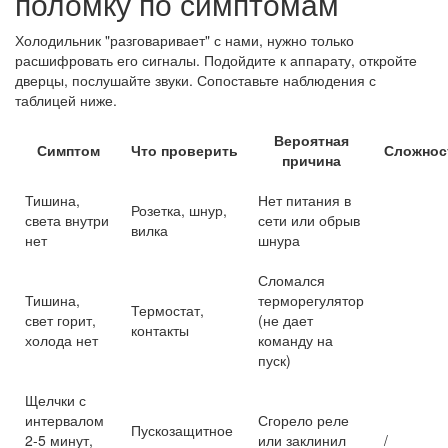
поломку по симптомам
Холодильник "разговаривает" с нами, нужно только
расшифровать его сигналы. Подойдите к аппарату, откройте
дверцы, послушайте звуки. Сопоставьте наблюдения с
таблицей ниже.
Вероятная
Симптом
Что проверить
Сложнос
причина
Тишина,
Нет питания в
Розетка, шнур,
света внутри
сети или обрыв
вилка
нет
шнура
Сломался
Тишина,
терморегулятор
Термостат,
свет горит,
(не дает
контакты
холода нет
команду на
пуск)
Щелчки с
интервалом
Сгорело реле
Пускозащитное
2-5 минут,
или заклинил
/