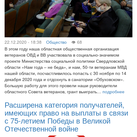
22.12.2020 - 18:38
Общество
68
В этом году наша областная общественная организация
ветеранов ОВД и ВВ участвовала в социально-значимом
проекте Министерства социальной политики Свердловской
области «Нам года – не беда», и нам, 50-ти ветеранам МВД
нашей области, посчастливилось попасть с 30 ноября по 14
декабря 2020 года и отдохнуть в санатории «Обуховском».
Большую работу для этого провели наши руководители
областного Совета ветеранов, грант выиграть…
подробнее
Расширена категория получателей,
имеющих право на выплаты в связи
с 75-летием Победы в Великой
Отечественной войне