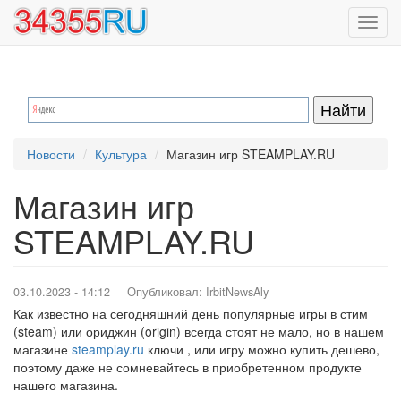
Перейти
Toggl
к
navig
основному
содержанию
Новости
Культура
Магазин игр STEAMPLAY.RU
Магазин игр
STEAMPLAY.RU
03.10.2023 - 14:12
Опубликовал:
IrbitNewsAly
Как известно на сегодняшний день популярные игры в стим
(steam) или ориджин (origin) всегда стоят не мало, но в нашем
магазине
steamplay.ru
ключи , или игру можно купить дешево,
поэтому даже не сомневайтесь в приобретенном продукте
нашего магазина.