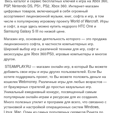
Весь каталог и сервис бесплатных ключей к игра на Xbox 360,
PSP, Nintendo DS, PS1, PS2, Xbox 360. Интернет-магазин
цифровых товаров, включающий в себя огромный
ассортимент лицензионной музыки, книг, софта и игр, в том
числе к популярному игровому проекту World of Warcraft. Игры
и софт, а еще здесь можно купить недорого HTC One и
Samsung Galaxy S III по низкой цене.
Магазин игр, основная деятельность которого — это продажа
лицензионного софта, в частности компьютерных игр.
Широкий выбор игр и различной техники для игр, софт и
аксессуары для Xbox 360/PS3, игровые компьютеры и многое
другое.
STEAMPLAY.RU — магазин онлайн-игр, в который Вы можете
добавить свои игры и игры других пользователей. Если Вы
хотите поддержать проект, то Вы можете положить деньги на
кошелек Webmoney. Различные игры для любых возрастов —
от браузерных стратегий до простых казуальных игр.
Уникальный ежедневный конкурс, посвященный самым
популярным онлайн-играм и ресурсам для их создания.
Много полезных утилит и программ для всего, что связанно с
установкой и настройкой операционных систем Windows,
Linux, Mac. Один из самых популярных сервисов Рунета по