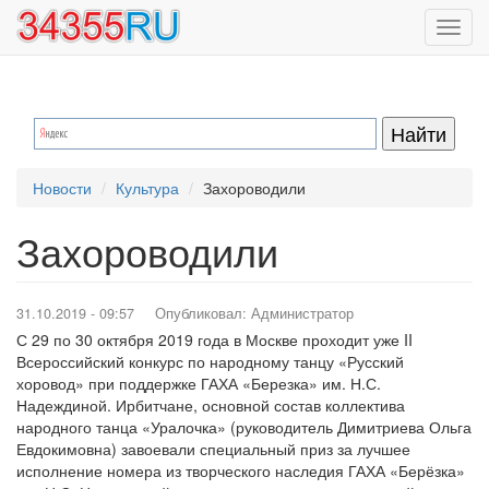
Перейти
Toggl
к
navig
основному
содержанию
Новости
Культура
Захороводили
Захороводили
31.10.2019 - 09:57
Опубликовал:
Администратор
С 29 по 30 октября 2019 года в Москве проходит уже II
Всероссийский конкурс по народному танцу «Русский
хоровод» при поддержке ГАХА «Березка» им. Н.С.
Надеждиной. Ирбитчане, основной состав коллектива
народного танца «Уралочка» (руководитель Димитриева Ольга
Евдокимовна) завоевали специальный приз за лучшее
исполнение номера из творческого наследия ГАХА «Берёзка»