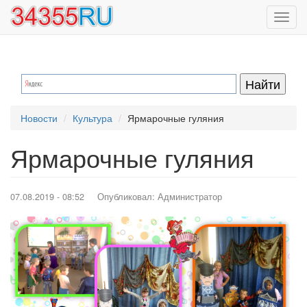
Перейти
Toggl
к
navig
основному
содержанию
Новости
Культура
Ярмарочные гуляния
Ярмарочные гуляния
07.08.2019 - 08:52
Опубликовал:
Администратор
Image