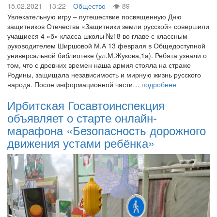
15.02.2021 - 13:22
Общество
89
Увлекательную игру – путешествие посвященную Дню
защитников Отечества «Защитники земли русской» совершили
учащиеся 4 «б» класса школы №18 во главе с классным
руководителем Ширшовой М.А 13 февраля в Общедоступной
универсальной библиотеке (ул.М.Жукова,1а). Ребята узнали о
том, что с древних времен наша армия стояла на страже
Родины, защищала независимость и мирную жизнь русского
народа. После информационной части…
подробнее
Ирбитская Госавтоинспекция
объявляет о старте онлайн-
марафона «Безопасность дорожного
движения устами ребёнка»