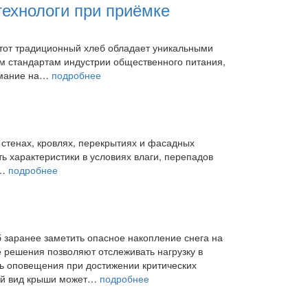
технологи при приёмке
тот традиционный хлеб обладает уникальными
им стандартам индустрии общественного питания,
нимание на…
подробнее
 стенах, кровлях, перекрытиях и фасадных
ь характеристики в условиях влаги, перепадов
я…
подробнее
б заранее заметить опасное накопление снега на
решения позволяют отслеживать нагрузку в
ть оповещения при достижении критических
ний вид крыши может…
подробнее