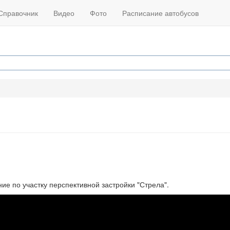
Справочник
Видео
Фото
Расписание автобусов
е по участку перспективной застройки "Стрела".