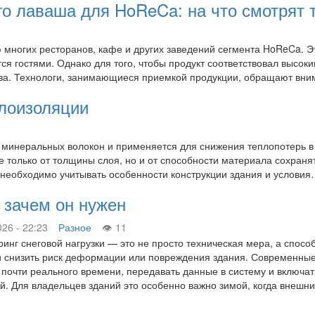
о лаваша для HoReCa: на что смотрят 
многих ресторанов, кафе и других заведений сегмента HoReCa. Э
ся гостями. Однако для того, чтобы продукт соответствовал высок
тва. Технологи, занимающиеся приемкой продукции, обращают в
плоизоляции
е минеральных волокон и применяется для снижения теплопотерь в
 только от толщины слоя, но и от способности материала сохранят
 необходимо учитывать особенности конструкции здания и услови
: зачем он нужен
026 - 22:23
Разное
11
инг снеговой нагрузки — это не просто техническая мера, а спосо
 снизить риск деформации или повреждения здания. Современные 
почти реального времени, передавать данные в систему и включа
й. Для владельцев зданий это особенно важно зимой, когда внеш