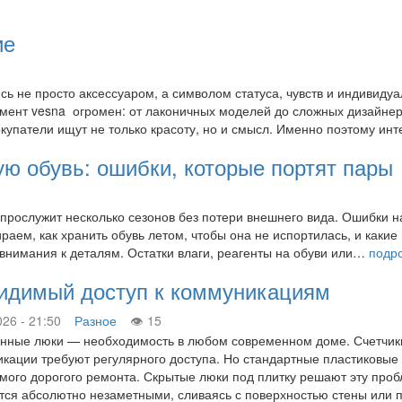
ие
сь не просто аксессуаром, а символом статуса, чувств и индивидуа
имент vesna огромен: от лаконичных моделей до сложных дизайнер
упатели ищут не только красоту, но и смысл. Именно поэтому и
ую обувь: ошибки, которые портят пары
 прослужит несколько сезонов без потери внешнего вида. Ошибки н
аем, как хранить обувь летом, чтобы она не испортилась, и какие
 внимания к деталям. Остатки влаги, реагенты на обуви или…
подр
видимый доступ к коммуникациям
026 - 21:50
Разное
15
нные люки — необходимость в любом современном доме. Счетчики 
кации требуют регулярного доступа. Но стандартные пластиковые
мого дорогого ремонта. Скрытые люки под плитку решают эту проб
тся абсолютно незаметными, сливаясь с поверхностью стены или 