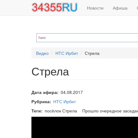
Основная
Меню
Перейти
Новости
Афиша
к
навигация
учётной
основному
содержанию
записи
пользователя
Видео
НТС Ирбит
Стрела
Стрела
Дата эфира
04.08.2017
Рубрика
НТС Ирбит
Теги
посёлок Стрела
Прошло очередное заседани