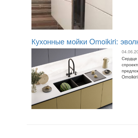
Кухонные мойки Omoikiri: эво
04.06.2
Сердце 
спроект
предлож
Omoikir