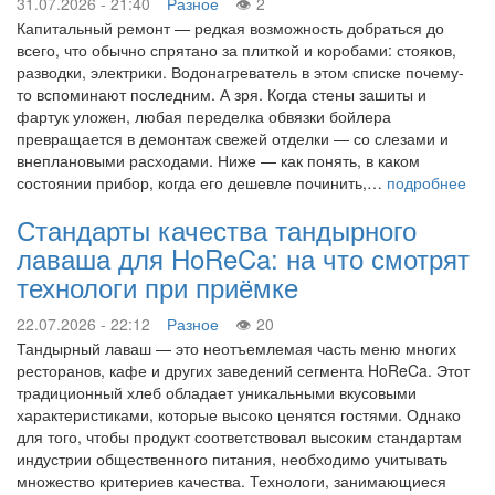
31.07.2026 - 21:40
Разное
2
Капитальный ремонт — редкая возможность добраться до
всего, что обычно спрятано за плиткой и коробами: стояков,
разводки, электрики. Водонагреватель в этом списке почему-
то вспоминают последним. А зря. Когда стены зашиты и
фартук уложен, любая переделка обвязки бойлера
превращается в демонтаж свежей отделки — со слезами и
внеплановыми расходами. Ниже — как понять, в каком
состоянии прибор, когда его дешевле починить,…
подробнее
Стандарты качества тандырного
лаваша для HoReCa: на что смотрят
технологи при приёмке
22.07.2026 - 22:12
Разное
20
Тандырный лаваш — это неотъемлемая часть меню многих
ресторанов, кафе и других заведений сегмента HoReCa. Этот
традиционный хлеб обладает уникальными вкусовыми
характеристиками, которые высоко ценятся гостями. Однако
для того, чтобы продукт соответствовал высоким стандартам
индустрии общественного питания, необходимо учитывать
множество критериев качества. Технологи, занимающиеся