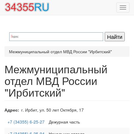
Перейти
Toggl
к
navig
основному
содержанию
Межмуниципальный отдел МВД России "Ирбитский"
Межмуниципальный
отдел МВД России
"Ирбитский"
Адрес
г. Ирбит, ул. 50 лет Октября, 17
+7 (34355) 6-25-27
Дежурная часть
+7 (34355) 6-25-94
Начальник отдела