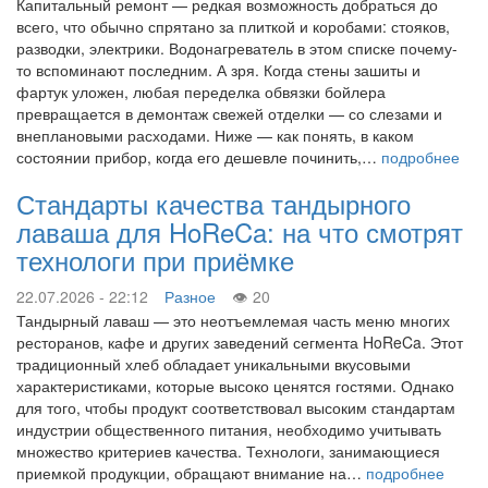
Капитальный ремонт — редкая возможность добраться до
всего, что обычно спрятано за плиткой и коробами: стояков,
разводки, электрики. Водонагреватель в этом списке почему-
то вспоминают последним. А зря. Когда стены зашиты и
фартук уложен, любая переделка обвязки бойлера
превращается в демонтаж свежей отделки — со слезами и
внеплановыми расходами. Ниже — как понять, в каком
состоянии прибор, когда его дешевле починить,…
подробнее
Стандарты качества тандырного
лаваша для HoReCa: на что смотрят
технологи при приёмке
22.07.2026 - 22:12
Разное
20
Тандырный лаваш — это неотъемлемая часть меню многих
ресторанов, кафе и других заведений сегмента HoReCa. Этот
традиционный хлеб обладает уникальными вкусовыми
характеристиками, которые высоко ценятся гостями. Однако
для того, чтобы продукт соответствовал высоким стандартам
индустрии общественного питания, необходимо учитывать
множество критериев качества. Технологи, занимающиеся
приемкой продукции, обращают внимание на…
подробнее